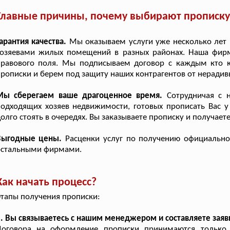
Главные причины, почему выбирают прописку 
арантия качества.
Мы оказываем услуги уже несколько лет 
хозяевами жилых помещений в разных районах. Наша фирм
правового поля. Мы подписываем договор с каждым кто к
рописки и берем под защиту наших контрагентов от нерадивы
Мы сберегаем ваше драгоценное время.
Сотрудничая с н
одходящих хозяев недвижимости, готовых прописать Вас у
олго стоять в очередях. Вы заказываете прописку и получаете
Выгодные цены.
Расценки услуг по получению официально
остальными фирмами.
Как начать процесс?
тапы получения прописки:
. Вы связываетесь с нашим менеджером и составляете заяв
Договора на оформление прописки принимаются только п