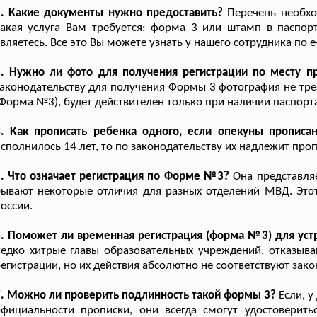
2. Какие документы нужно предоставить?
Перечень необход
акая услуга Вам требуется: форма 3 или штамп в паспорт
вляетесь. Все это Вы можете узнать у нашего сотрудника по e
3. Нужно ли фото для получения регистрации по месту п
аконодательству для получения Формы 3 фотография не тре
Форма №3), будет действителен только при наличии паспорта
4. Как прописать ребенка одного, если опекуны прописа
сполнилось 14 лет, то по законодательству их надлежит про
. Что означает регистрация по Форме №3?
Она представля
ывают некоторые отличия для разных отделений МВД. Это
оссии.
. Поможет ли временная регистрация (форма №3) для уст
едко хитрые главы образовательных учреждений, отказыв
егистрации, но их действия абсолютно не соответствуют зако
. Можно ли проверить подлинность такой формы 3?
Если, у
фициальности прописки, они всегда смогут удостоверитьс