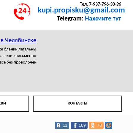
Тел. 7-937-796-30-96
kupi.propisku@gmail.com
Telegram:
Нажмите тут
 в Челябинске
се бланки легальны
лашение письменно
все без проволочек
СКИ
КОНТАКТЫ
11
109
78