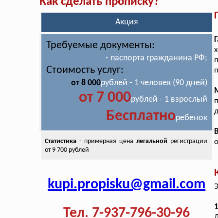
Как сделать прописку?
Акция
Г
Требуемые документы:
- паспорта гражданина РФ;
Стоимость услуг:
п
от 8 000
рублей - 1 человек (90 дней)
от 7 000
рублей - 1 взрослый
п
д
Бесплатно
ребенок
Статистика
- примерная цена
легальной
регистрации
от 9 700 рублей
kupi.propisku@gmail.com
Э
1
Тел. 7-937-796-30-96