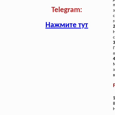
п
Telegram:
з
с
г
Нажмите тут
с
3
П
п
4
М
з
в
1
В
Н