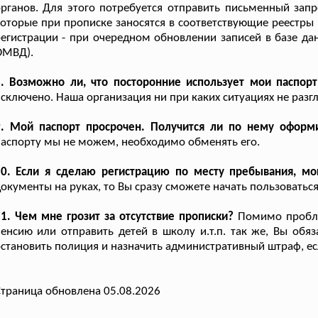
рганов. Для этого потребуется отправить письменный зап
оторые при прописке заносятся в соответствующие реестры 
егистрации - при очередном обновлении записей в базе да
ОМВД).
8. Возможно ли, что посторонние использует мои паспор
сключено. Наша организация ни при каких ситуациях не раз
9. Мой паспорт просрочен. Получится ли по нему оформ
аспорту мы не можем, необходимо обменять его.
10. Если я сделаю регистрацию по месту пребывания, мо
окументы на руках, то Вы сразу сможете начать пользовать
1. Чем мне грозит за отсутствие прописки?
Помимо проблем
енсию или отправить детей в школу и.т.п. так же, Вы обя
становить полиция и назначить административный штраф, ес
траница обновлена 05.08.2026