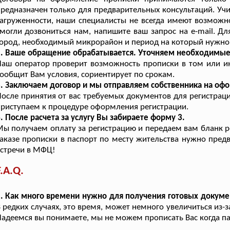
редназначен только для предварительных консультаций. Уч
агруженности, наши специалисты не всегда имеют возможно
могли дозвониться нам, напишите ваш запрос на e-mail. Д
ород, необходимый микрорайон и период на который нужно
2. Ваше обращение обрабатывается. Уточняем необходимы
Наш оператор проверит возможность прописки в том или 
ообщит Вам условия, сориентирует по срокам.
. Заключаем договор и мы отправляем собственника на оф
осле принятия от вас требуемых документов для регистрац
риступаем к процедуре оформления регистрации.
. После расчета за услугу Вы забираете форму 3.
ы получаем оплату за регистрацию и передаем вам бланк р
аказе прописки в паспорт по месту жительства нужно пред
стречи в МФЦ!
F.A.Q.
. Как много времени нужно для получения готовых докуме
 редких случаях, это время, может немного увеличиться из-
адеемся вы понимаете, мы не можем прописать Вас когда па